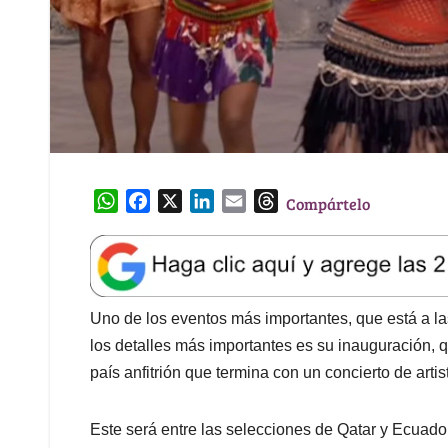
W
F
X
L
E
T
Compártelo
h
a
i
m
h
a
c
n
a
r
t
e
k
i
e
s
b
e
l
a
A
o
d
d
Uno de los eventos más importantes, que está a la
p
o
I
s
los detalles más importantes es su inauguración, 
p
k
n
país anfitrión que termina con un concierto de artist
Este será entre las selecciones de Qatar y Ecuador