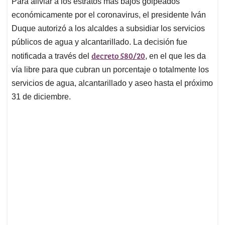
Para aliviar a los estratos más bajos golpeados
s
b
e
l
a
económicamente por el coronavirus, el presidente Iván
A
o
d
d
p
o
I
s
Duque autorizó a los alcaldes a subsidiar los servicios
p
k
n
públicos de agua y alcantarillado. La decisión fue
decreto 580/20
notificada a través del
, en el que les da
vía libre para que cubran un porcentaje o totalmente los
servicios de agua, alcantarillado y aseo hasta el próximo
31 de diciembre.