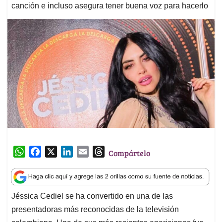
canción e incluso asegura tener buena voz para hacerlo
W
F
X
L
E
T
Compártelo
h
a
i
m
h
a
c
n
a
r
t
e
k
i
e
Jéssica Cediel se ha convertido en una de las
s
b
e
l
a
presentadoras más reconocidas de la televisión
A
o
d
d