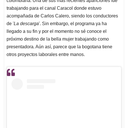
p
o
I
s
colombiana. Una de sus más recientes apariciones fue
p
k
n
trabajando para el canal Caracol donde estuvo
acompañada de Carlos Calero, siendo los conductores
de '
La descarga
'. Sin embargo, el programa ya ha
llegado a su fin y por el momento no sé conoce el
próximo destino de la bella mujer trabajando como
presentadora. Aún así, parece que la bogotana tiene
otros proyectos laborales entre manos.