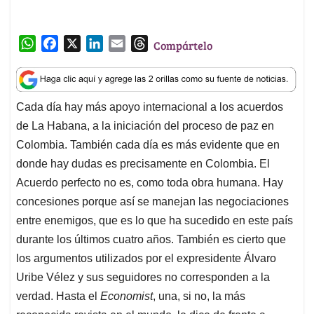
W
F
X
L
E
T
Compártelo
h
a
i
m
h
a
c
n
a
r
t
e
k
i
e
Cada día hay más apoyo internacional a los acuerdos
s
b
e
l
a
de La Habana, a la iniciación del proceso de paz en
A
o
d
d
p
o
I
s
Colombia. También cada día es más evidente que en
p
k
n
donde hay dudas es precisamente en Colombia. El
Acuerdo perfecto no es, como toda obra humana. Hay
concesiones porque así se manejan las negociaciones
entre enemigos, que es lo que ha sucedido en este país
durante los últimos cuatro años. También es cierto que
los argumentos utilizados por el expresidente Álvaro
Uribe Vélez y sus seguidores no corresponden a la
verdad. Hasta el
Economist
, una, si no, la más