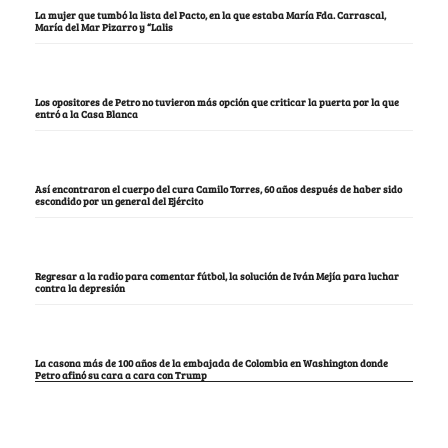
La mujer que tumbó la lista del Pacto, en la que estaba María Fda. Carrascal,
María del Mar Pizarro y “Lalis
Los opositores de Petro no tuvieron más opción que criticar la puerta por la que
entró a la Casa Blanca
Así encontraron el cuerpo del cura Camilo Torres, 60 años después de haber sido
escondido por un general del Ejército
Regresar a la radio para comentar fútbol, la solución de Iván Mejía para luchar
contra la depresión
La casona más de 100 años de la embajada de Colombia en Washington donde
Petro afinó su cara a cara con Trump