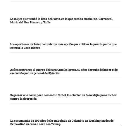
La mujer que tumbó la lista del Pacto, en la que estaba María Fda. Carrascal,
María del Mar Pizarro y “Lalis
Los opositores de Petro no tuvieron más opción que criticar la puerta por la que
entró a la Casa Blanca
Así encontraron el cuerpo del cura Camilo Torres, 60 años después de haber sido
escondido por un general del Ejército
Regresar a la radio para comentar fútbol, la solución de Iván Mejía para luchar
contra la depresión
La casona más de 100 años de la embajada de Colombia en Washington donde
Petro afinó su cara a cara con Trump