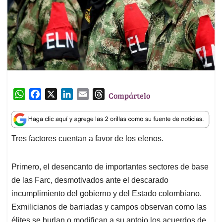
W
F
X
L
E
T
Compártelo
h
a
i
m
h
a
c
n
a
r
t
e
k
i
e
Tres factores cuentan a favor de los elenos.
s
b
e
l
a
A
o
d
d
p
o
I
s
Primero, el desencanto de importantes sectores de base
p
k
n
de las Farc, desmotivados ante el descarado
incumplimiento del gobierno y del Estado colombiano.
Exmilicianos de barriadas y campos observan como las
élites se burlan o modifican a su antojo los acuerdos de