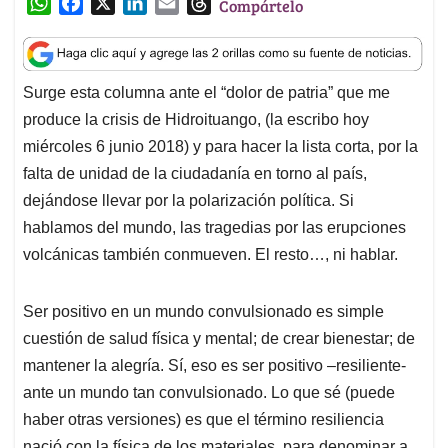
W
F
X
L
E
T
Compártelo
h
a
i
m
h
a
c
n
a
r
t
e
k
i
e
Surge esta columna ante el “dolor de patria” que me
s
b
e
l
a
produce la crisis de Hidroituango, (la escribo hoy
A
o
d
d
p
o
I
s
miércoles 6 junio 2018) y para hacer la lista corta, por la
p
k
n
falta de unidad de la ciudadanía en torno al país,
dejándose llevar por la polarización política. Si
hablamos del mundo, las tragedias por las erupciones
volcánicas también conmueven. El resto…, ni hablar.
Ser positivo en un mundo convulsionado es simple
cuestión de salud física y mental; de crear bienestar; de
mantener la alegría. Sí, eso es ser positivo –resiliente-
ante un mundo tan convulsionado. Lo que sé (puede
haber otras versiones) es que el término resiliencia
nació con la física de los materiales, para denominar a