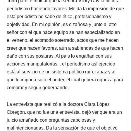
Todo parece indicar que la señora Vicky Dávila hiciera
s
b
e
l
a
periodismo haciendo favores. Me da la impresión de que
A
o
d
d
p
o
I
s
esta periodista no sabe de ética, profesionalismo y
p
k
n
objetividad. En mi opinión, es cizañosa y junto al otro
señor con el que hace equipo se han especializado en
el veneno, el acomodo soterrado, actos que me hacen
creer que hacen favores, aún a sabiendas de que hacen
daño con sus posturas. Al país lo engañan con sus
acciones manipulatorias... el periodismo así ejercido
está al servicio de un sistema político ruin, rapaz y al
que le importa solo el poder, el cual genera riqueza para
comprar y seguir gobernando.
La entrevista que realizó a la doctora Clara López
Obregón, que no fue una entrevista, dejó ver que era un
juicio amañado con preguntas capciosas y
malintencionadas. Da la sensación de que el objetivo