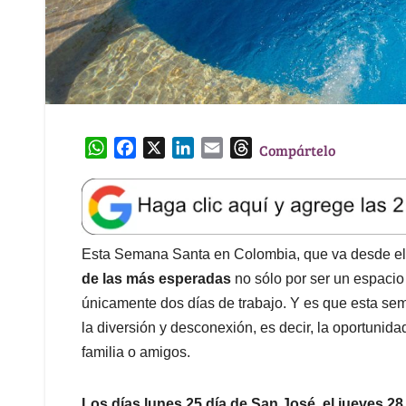
W
F
X
L
E
T
Compártelo
h
a
i
m
h
a
c
n
a
r
t
e
k
i
e
s
b
e
l
a
A
o
d
d
Esta Semana Santa en Colombia, que va desde el
p
o
I
s
de las más esperadas
no sólo por ser un espacio 
p
k
n
únicamente dos días de trabajo. Y es que esta se
la diversión y desconexión, es decir, la oportunid
familia o amigos.
Los días lunes 25 día de San José, el jueves 28