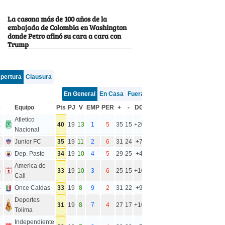
La casona más de 100 años de la
embajada de Colombia en Washington
donde Petro afinó su cara a cara con
Trump
pertura
Clausura
En General
En Casa
Fuera
#
Equipo
Pts
PJ
V
EMP
PER
+
-
DG
Atletico
1
40
19
13
1
5
35
15
+20
Nacional
2
Junior FC
35
19
11
2
6
31
24
+7
3
Dep. Pasto
34
19
10
4
5
29
25
+4
America de
4
33
19
10
3
6
25
15
+10
Cali
5
Once Caldas
33
19
8
9
2
31
22
+9
Deportes
6
31
19
8
7
4
27
17
+10
Tolima
Independiente