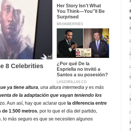
1
1
1
1
1
1
e ya tiene altura
, una altura intermedia y es más
enta de la adaptación que vayan teniendo los
1
zo. Aun así, hay que aclarar que
la diferencia entre
s de 1.500 metros
, por lo que el día del partido,
1
o, lo más seguro es que se necesiten algunos
1
1