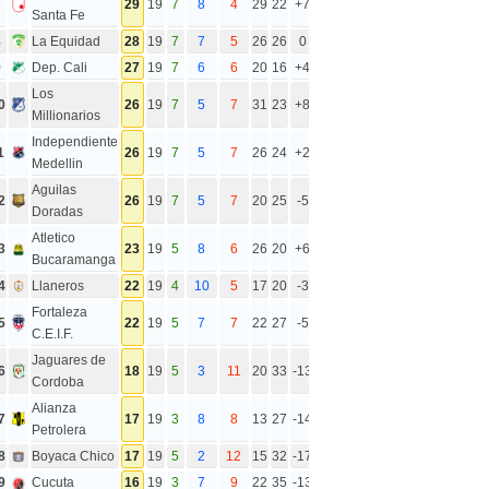
7
29
19
7
8
4
29
22
+7
Santa Fe
8
La Equidad
28
19
7
7
5
26
26
0
9
Dep. Cali
27
19
7
6
6
20
16
+4
Los
0
26
19
7
5
7
31
23
+8
Millionarios
Independiente
1
26
19
7
5
7
26
24
+2
Medellin
Aguilas
2
26
19
7
5
7
20
25
-5
Doradas
Atletico
3
23
19
5
8
6
26
20
+6
Bucaramanga
4
Llaneros
22
19
4
10
5
17
20
-3
Fortaleza
5
22
19
5
7
7
22
27
-5
C.E.I.F.
Jaguares de
6
18
19
5
3
11
20
33
-13
Cordoba
Alianza
7
17
19
3
8
8
13
27
-14
Petrolera
8
Boyaca Chico
17
19
5
2
12
15
32
-17
9
Cucuta
16
19
3
7
9
22
35
-13