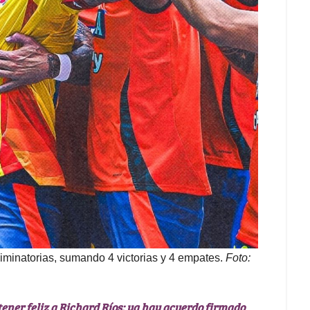
liminatorias, sumando 4 victorias y 4 empates.
Foto:
ener feliz a Richard Ríos; ya hay acuerdo firmado