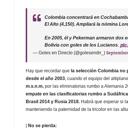
Colombia concentrará en Cochabamba (
El Alto (4,150). Ampliará la nómina Lo
En 2005, él y Pekerman armaron dos eq
pic
Bolivia con goles de los Lucianos.
September
— Goles en Directo (@golesendir_)
Hay que recordar que
la selección Colombia no p
desde el año 2003
, cuando el equipo del altiplan
m.s.n.m,
por las eliminatorias rumbo a Alemania 20
empate en las clasificatorias rumbo a Sudáfric
Brasil 2014 y Rusia 2018.
Habrá que esperar si la
manteniendo la paternidad de la tricolor en las alt
|
No se pierda: