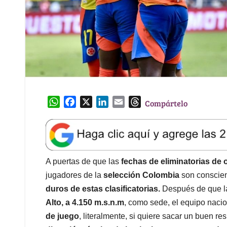
W
F
X
L
E
T
Compártelo
h
a
i
m
h
a
c
n
a
r
t
e
k
i
e
s
b
e
l
a
A
o
d
d
A puertas de que las
fechas de eliminatorias de
p
o
I
s
jugadores de la
selección Colombia
son conscien
p
k
n
duros de estas clasificatorias.
Después de que la
Alto, a 4.150 m.s.n.m
, como sede, el equipo naci
de juego
, literalmente, si quiere sacar un buen re