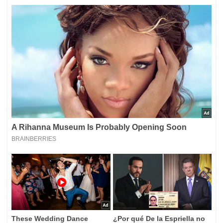
En una entrevista en 1987 Connery declaró:
"No pienso
que sea algo malo pegar a una mujer si ella se lo
merece"
, o esa otra: es
mejor pegar a las mujeres con
la mano abierta
que con el puño cerrado". Y además
cerró con esta perla: "No digo que sea algo bueno, digo