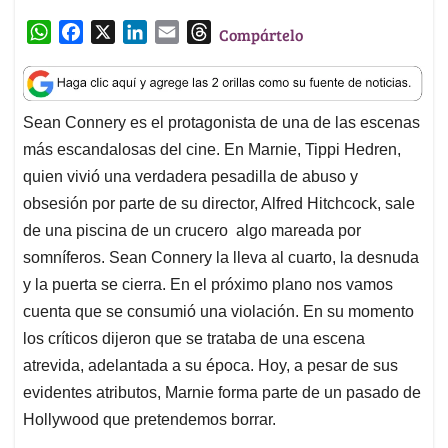
p
k
n
obsesión por parte de su director, Alfred Hitchcock, sale
de una piscina de un crucero algo mareada por
somníferos. Sean Connery la lleva al cuarto, la desnuda
y la puerta se cierra. En el próximo plano nos vamos
cuenta que se consumió una violación. En su momento
los críticos dijeron que se trataba de una escena
atrevida, adelantada a su época. Hoy, a pesar de sus
evidentes atributos, Marnie forma parte de un pasado de
Hollywood que pretendemos borrar.
Sean Connery formaba parte de ese pasado. Su James
Bond no sólo es el más famoso sino que es el más
repungante de los machistas. O si no miren un
compilado de sus interacciones: