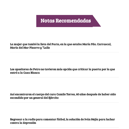
Notas Recomendadas
La mujer que tumbó la lista del Pacto, en la que estaba María Fda. Carrascal,
María del Mar Pizarro y “Lalis
Los opositores de Petro no tuvieron más opción que criticar la puerta por la que
entró a la Casa Blanca
Así encontraron el cuerpo del cura Camilo Torres, 60 años después de haber sido
escondido por un general del Ejército
Regresar a la radio para comentar fútbol, la solución de Iván Mejía para luchar
contra la depresión