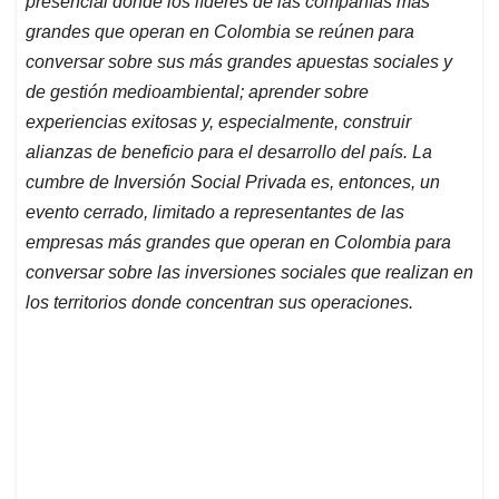
p
o
I
s
presencial donde los líderes de las compañías más
p
k
n
grandes que operan en Colombia se reúnen para
conversar sobre sus más grandes apuestas sociales y
de gestión medioambiental; aprender sobre
experiencias exitosas y, especialmente, construir
alianzas de beneficio para el desarrollo del país. La
cumbre de Inversión Social Privada es, entonces, un
evento cerrado, limitado a representantes de las
empresas más grandes que operan en Colombia para
conversar sobre las inversiones sociales que realizan en
los territorios donde concentran sus operaciones.