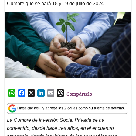
Cumbre que se hará 18 y 19 de julio de 2024
W
F
X
L
E
T
Compártelo
h
a
i
m
h
a
c
n
a
r
t
e
k
i
e
La Cumbre de Inversión Social Privada se ha
s
b
e
l
a
convertido, desde hace tres años, en el encuentro
A
o
d
d