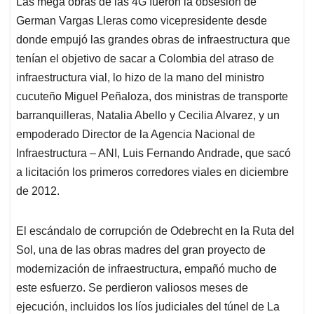
Las mega obras de las 4G fueron la obsesión de
s
b
e
l
a
German Vargas Lleras como vicepresidente desde
A
o
d
d
p
o
I
s
donde empujó las grandes obras de infraestructura que
p
k
n
tenían el objetivo de sacar a Colombia del atraso de
infraestructura vial, lo hizo de la mano del ministro
cucuteño Miguel Peñaloza, dos ministras de transporte
barranquilleras, Natalia Abello y Cecilia Alvarez, y un
empoderado Director de la Agencia Nacional de
Infraestructura – ANI, Luis Fernando Andrade, que sacó
a licitación los primeros corredores viales en diciembre
de 2012.
El escándalo de corrupción de Odebrecht en la Ruta del
Sol, una de las obras madres del gran proyecto de
modernización de infraestructura, empañó mucho de
este esfuerzo. Se perdieron valiosos meses de
ejecución, incluidos los líos judiciales del túnel de La