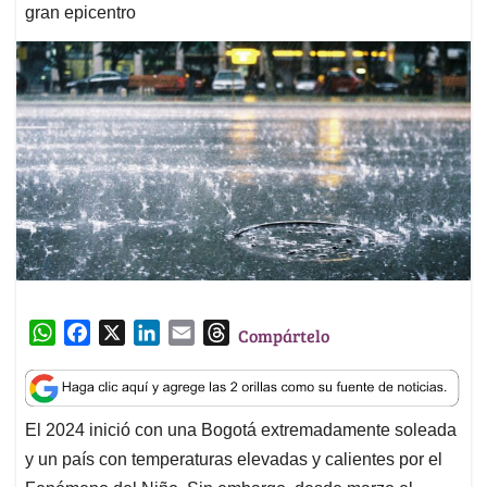
gran epicentro
W
F
X
L
E
T
Compártelo
h
a
i
m
h
a
c
n
a
r
t
e
k
i
e
El 2024 inició con una Bogotá extremadamente soleada
s
b
e
l
a
y un país con temperaturas elevadas y calientes por el
A
o
d
d