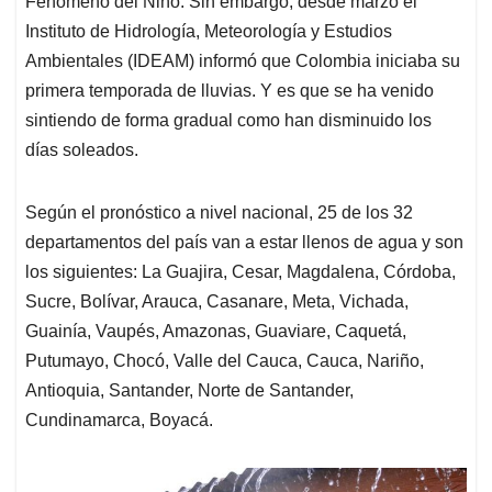
p
o
I
s
Fenómeno del Niño. Sin embargo, desde marzo el
p
k
n
Instituto de Hidrología, Meteorología y Estudios
Ambientales (IDEAM) informó que Colombia iniciaba su
primera temporada de lluvias. Y es que se ha venido
sintiendo de forma gradual como han disminuido los
días soleados.
Según el pronóstico a nivel nacional, 25 de los 32
departamentos del país van a estar llenos de agua y son
los siguientes: La Guajira, Cesar, Magdalena, Córdoba,
Sucre, Bolívar, Arauca, Casanare, Meta, Vichada,
Guainía, Vaupés, Amazonas, Guaviare, Caquetá,
Putumayo, Chocó, Valle del Cauca, Cauca, Nariño,
Antioquia, Santander, Norte de Santander,
Cundinamarca, Boyacá.