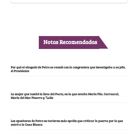
Notas Recomendadas
Por qué el abogado de Petro se reunió con la congresista que investigaba a su jefe,
el Presidente
La mujer que tumbó la lista del Pacto, en la que estaba María Fda. Carrascal,
María del Mar Pizarro y “Lalis
Los opositores de Petro no tuvieron más opción que criticar la puerta por la que
entró a la Casa Blanca