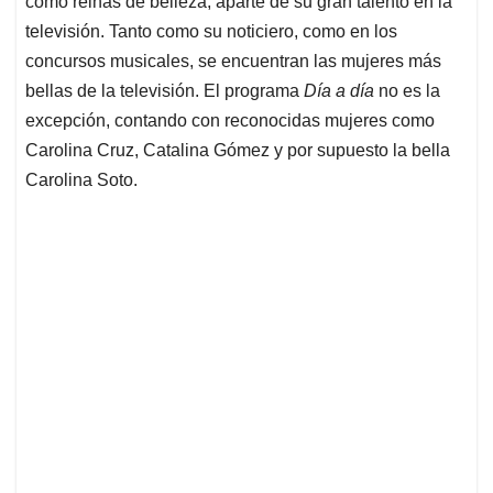
p
o
I
s
como reinas de belleza, aparte de su gran talento en la
p
k
n
televisión. Tanto como su noticiero, como en los
concursos musicales, se encuentran las mujeres más
bellas de la televisión. El programa
Día a día
no es la
excepción, contando con reconocidas mujeres como
Carolina Cruz, Catalina Gómez y por supuesto la bella
Carolina Soto.