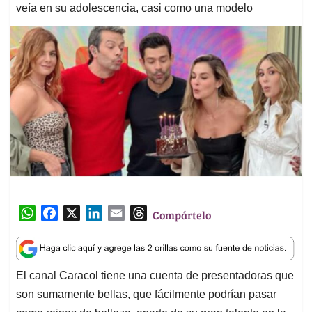
veía en su adolescencia, casi como una modelo
W
F
X
L
E
T
Compártelo
h
a
i
m
h
a
c
n
a
r
t
e
k
i
e
El canal Caracol tiene una cuenta de presentadoras que
s
b
e
l
a
son sumamente bellas, que fácilmente podrían pasar
A
o
d
d