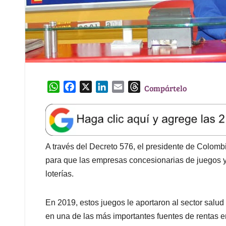
W
F
X
L
E
T
Compártelo
h
a
i
m
h
a
c
n
a
r
t
e
k
i
e
s
b
e
l
a
A
o
d
d
A través del Decreto 576, el presidente de Colombi
p
o
I
s
para que las empresas concesionarias de juegos 
p
k
n
loterías.
En 2019, estos juegos le aportaron al sector salu
en una de las más importantes fuentes de rentas e