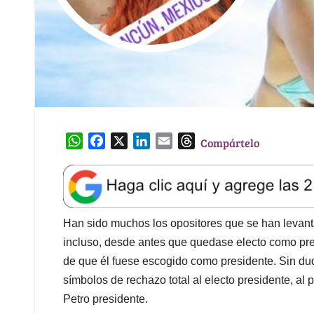
W
F
X
L
E
T
Compártelo
h
a
i
m
h
a
c
n
a
r
t
e
k
i
e
s
b
e
l
a
A
o
d
d
Han sido muchos los opositores que se han levant
p
o
I
s
incluso, desde antes que quedase electo como pr
p
k
n
de que él fuese escogido como presidente. Sin dud
símbolos de rechazo total al electo presidente, al p
Petro presidente.