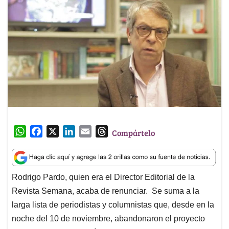
W
F
X
L
E
T
Compártelo
h
a
i
m
h
a
c
n
a
r
t
e
k
i
e
Rodrigo Pardo, quien era el Director Editorial de la
s
b
e
l
a
Revista Semana, acaba de renunciar. Se suma a la
A
o
d
d
p
o
I
s
larga lista de periodistas y columnistas que, desde en la
p
k
n
noche del 10 de noviembre, abandonaron el proyecto