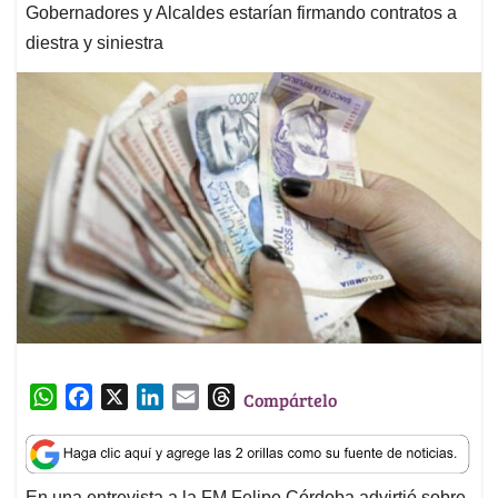
Gobernadores y Alcaldes estarían firmando contratos a
diestra y siniestra
W
F
X
L
E
T
Compártelo
h
a
i
m
h
a
c
n
a
r
t
e
k
i
e
En una entrevista a la FM Felipe Córdoba advirtió sobre