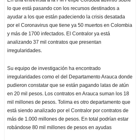
s
b
e
l
a
lo que está pasando con los recursos destinados a
A
o
d
d
p
o
I
s
ayudar a los que están padeciendo la crisis desatada
p
k
n
por el Coronavirus que tiene ya 50 muertos en Colombia
y más de 1700 infectados. El Contralor ya está
analizando 37 mil contratos que presentan
irregularidades.
Su equipo de investigación ha encontrado
irregularidades como el del Departamento Arauca donde
pudieron constatar que se están pagando latas de atún
en 20 mil pesos. Los contratos en Arauca suman los 18
mil millones de pesos. Tolima es otro departamento que
está siendo analizado por el Contralor por contratos de
más de 1.000 millones de pesos. En total podrían estar
robándose 80 mil millones de pesos en ayudas