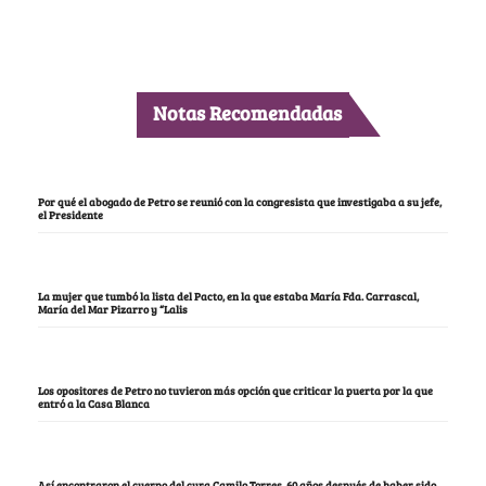
Notas Recomendadas
Por qué el abogado de Petro se reunió con la congresista que investigaba a su jefe,
el Presidente
La mujer que tumbó la lista del Pacto, en la que estaba María Fda. Carrascal,
María del Mar Pizarro y “Lalis
Los opositores de Petro no tuvieron más opción que criticar la puerta por la que
entró a la Casa Blanca
Así encontraron el cuerpo del cura Camilo Torres, 60 años después de haber sido