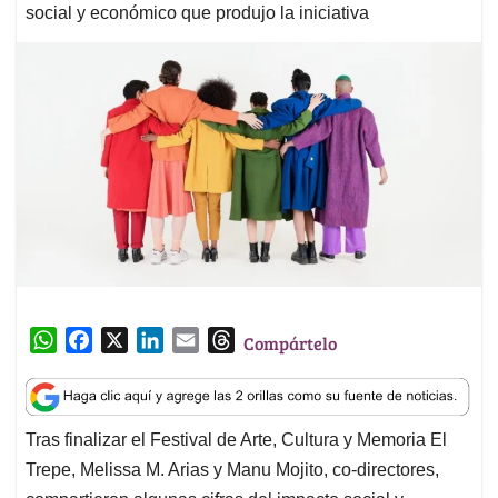
social y económico que produjo la iniciativa
W
F
X
L
E
T
Compártelo
h
a
i
m
h
a
c
n
a
r
t
e
k
i
e
Tras finalizar el Festival de Arte, Cultura y Memoria El
s
b
e
l
a
Trepe, Melissa M. Arias y Manu Mojito, co-directores,
A
o
d
d