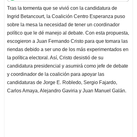
t
e
k
i
e
Tras la tormenta que se vivió con la candidatura de
s
b
e
l
a
Ingrid Betancourt, la Coalición Centro Esperanza puso
A
o
d
d
p
o
I
s
sobre la mesa la necesidad de tener un coordinador
p
k
n
político que le dé manejo al debate. Con esta propuesta,
escogieron a Juan Fernando Cristo para que tomara las
riendas debido a ser uno de los más experimentados en
la política electoral. Así, Cristo desistió de su
candidatura presidencial y asumirá como jefe de debate
y coordinador de la coalición para apoyar las
candidaturas de Jorge E. Robledo, Sergio Fajardo,
Carlos Amaya, Alejandro Gaviria y Juan Manuel Galán.