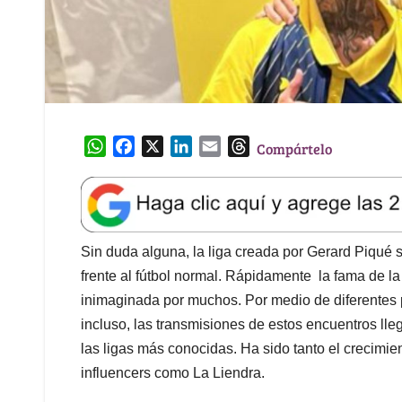
W
F
X
L
E
T
Compártelo
h
a
i
m
h
a
c
n
a
r
t
e
k
i
e
s
b
e
l
a
A
o
d
d
Sin duda alguna, la liga creada por Gerard Piqué
p
o
I
s
frente al fútbol normal. Rápidamente la fama de la
p
k
n
inimaginada por muchos. Por medio de diferentes p
incluso, las transmisiones de estos encuentros lle
las ligas más conocidas. Ha sido tanto el crecimie
influencers como La Liendra.