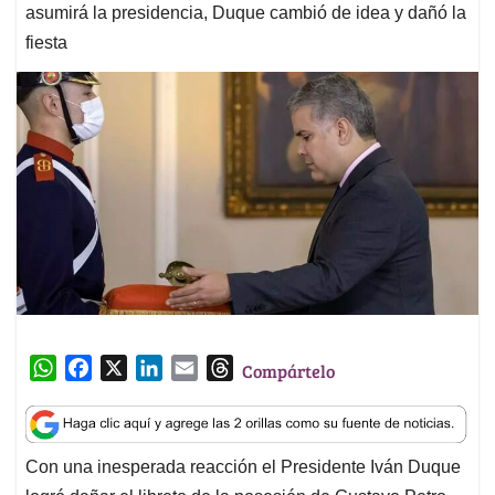
asumirá la presidencia, Duque cambió de idea y dañó la
fiesta
W
F
X
L
E
T
Compártelo
h
a
i
m
h
a
c
n
a
r
t
e
k
i
e
Con una inesperada reacción el Presidente Iván Duque
s
b
e
l
a