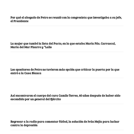
Por qué el abogado de Petro se reunió con la congresista que investigaba a su jefe,
el Presidente
La mujer que tumbó la lista del Pacto, en la que estaba María Fda. Carrascal,
María del Mar Pizarro y “Lalis
Los opositores de Petro no tuvieron más opción que criticar la puerta por la que
entró a la Casa Blanca
Así encontraron el cuerpo del cura Camilo Torres, 60 años después de haber sido
escondido por un general del Ejército
Regresar a la radio para comentar fútbol, la solución de Iván Mejía para luchar
contra la depresión