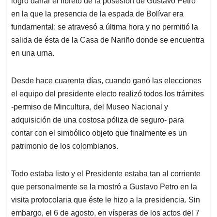
logró dañar el libreto de la posesión de Gustavo Petro
A
o
d
d
p
o
I
s
en la que la presencia de la espada de Bolívar era
p
k
n
fundamental: se atravesó a última hora y no permitió la
salida de ésta de la Casa de Nariño donde se encuentra
en una urna.
Desde hace cuarenta días, cuando ganó las elecciones
el equipo del presidente electo realizó todos los trámites
-permiso de Mincultura, del Museo Nacional y
adquisición de una costosa póliza de seguro- para
contar con el simbólico objeto que finalmente es un
patrimonio de los colombianos.
Todo estaba listo y el Presidente estaba tan al corriente
que personalmente se la mostró a Gustavo Petro en la
visita protocolaria que éste le hizo a la presidencia. Sin
embargo, el 6 de agosto, en vísperas de los actos del 7