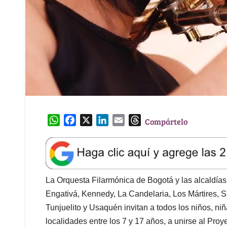
W
F
X
L
E
T
Compártelo
h
a
i
m
h
a
c
n
a
r
t
e
k
i
e
s
b
e
l
a
A
o
d
d
La Orquesta Filarmónica de Bogotá y las alcaldías
p
o
I
s
Engativá, Kennedy, La Candelaria, Los Mártires, S
p
k
n
Tunjuelito y Usaquén invitan a todos los niños, ni
localidades entre los 7 y 17 años, a unirse al Pr