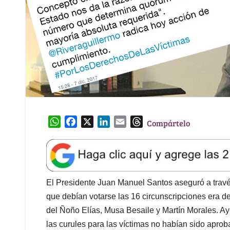
W
F
X
L
E
T
Compártelo
h
a
i
m
h
a
c
n
a
r
t
e
k
i
e
s
b
e
l
a
A
o
d
d
El Presidente Juan Manuel Santos aseguró a travé
p
o
I
s
que debían votarse las 16 circunscripciones era de 
p
k
n
del Ñoño Elías, Musa Besaile y Martín Morales. Ay
las curules para las víctimas no habían sido aprob