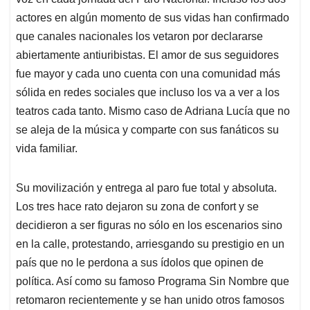
A
o
d
d
p
o
I
s
actores en algún momento de sus vidas han confirmado
p
k
n
que canales nacionales los vetaron por declararse
abiertamente antiuribistas. El amor de sus seguidores
fue mayor y cada uno cuenta con una comunidad más
sólida en redes sociales que incluso los va a ver a los
teatros cada tanto. Mismo caso de Adriana Lucía que no
se aleja de la música y comparte con sus fanáticos su
vida familiar.
Su movilización y entrega al paro fue total y absoluta.
Los tres hace rato dejaron su zona de confort y se
decidieron a ser figuras no sólo en los escenarios sino
en la calle, protestando, arriesgando su prestigio en un
país que no le perdona a sus ídolos que opinen de
política. Así como su famoso Programa Sin Nombre que
retomaron recientemente y se han unido otros famosos