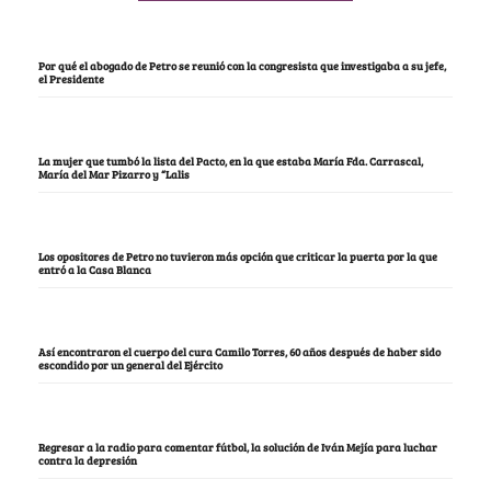
Por qué el abogado de Petro se reunió con la congresista que investigaba a su jefe,
el Presidente
La mujer que tumbó la lista del Pacto, en la que estaba María Fda. Carrascal,
María del Mar Pizarro y “Lalis
Los opositores de Petro no tuvieron más opción que criticar la puerta por la que
entró a la Casa Blanca
Así encontraron el cuerpo del cura Camilo Torres, 60 años después de haber sido
escondido por un general del Ejército
Regresar a la radio para comentar fútbol, la solución de Iván Mejía para luchar
contra la depresión