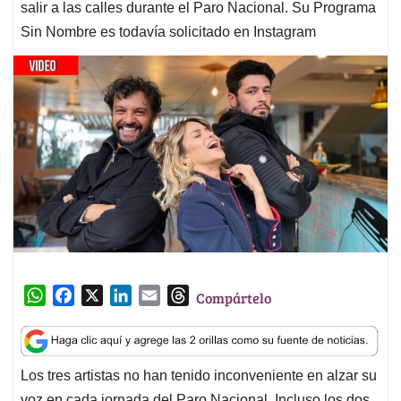
salir a las calles durante el Paro Nacional. Su Programa
Sin Nombre es todavía solicitado en Instagram
W
F
X
L
E
T
Compártelo
h
a
i
m
h
a
c
n
a
r
t
e
k
i
e
Los tres artistas no han tenido inconveniente en alzar su
s
b
e
l
a
voz en cada jornada del Paro Nacional. Incluso los dos