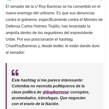
t
e
k
i
e
El senador de la U Roy Barreras se ha convertido en el
s
b
e
l
a
nuevo enemigo del uribismo. Es que sus denuncias
A
o
d
d
p
o
I
s
contra el gobierno, específicamente contra el Ministro de
p
k
n
Defensa Carlos Holmes Trujillo, han levantado la
ampolla dentro de los seguidores del expresidente
Uribe. Por eso posicionaron el hashtag
ChaoRoyBarreras y, desde twitter, le están dando duro
al senador:
Este hashtag sí me parece interesante:
Colombia no necesita politiqueros de la
@RoyBarreras
clase política de
: corruptos,
acomodados, tránsfugas. Que negocien
con el erario de la Nación.