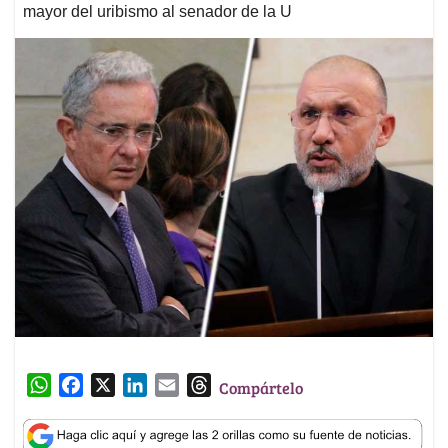
mayor del uribismo al senador de la U
W
F
X
L
E
T
Compártelo
h
a
i
m
h
a
c
n
a
r