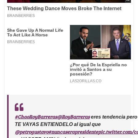
#ChaoRoyBarreras
@RoyBarreras
eres tendencia per
TE VAYAS ENTIENDELO al igual que
@petrogustavo
#nuncaserapresidente
pic.twitter.com/