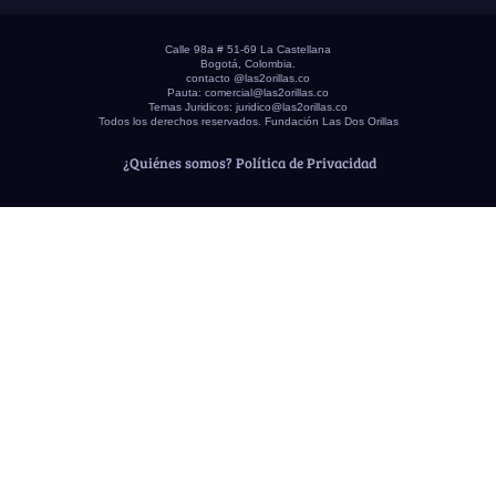
Calle 98a # 51-69 La Castellana
Bogotá, Colombia.
contacto @las2orillas.co
Pauta:
comercial@las2orillas.co
Temas Juridicos:
juridico@las2orillas.co
Todos los derechos reservados. Fundación Las Dos Orillas
¿Quiénes somos?
Política de Privacidad