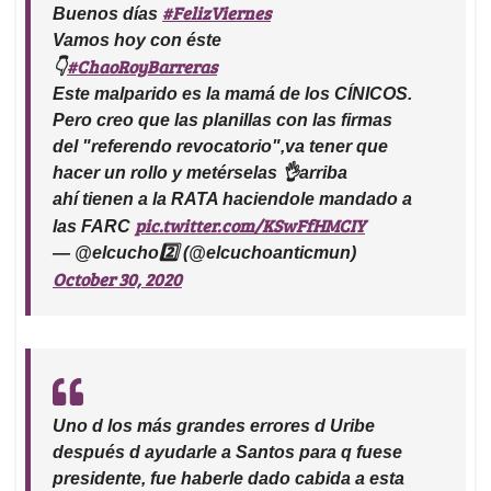
#FelizViernes
Buenos días
Vamos hoy con éste
#ChaoRoyBarreras
👇
Este malparido es la mamá de los CÍNICOS.
Pero creo que las planillas con las firmas
del "referendo revocatorio",va tener que
hacer un rollo y metérselas 👌arriba
ahí tienen a la RATA haciendole mandado a
pic.twitter.com/KSwFfHMCIY
las FARC
— @elcucho2️⃣ (@elcuchoanticmun)
October 30, 2020
Uno d los más grandes errores d Uribe
después d ayudarle a Santos para q fuese
presidente, fue haberle dado cabida a esta