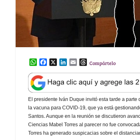
W
F
X
L
E
T
Compártelo
h
a
i
m
h
a
c
n
a
r
t
e
k
i
e
s
b
e
l
a
A
o
d
d
El presidente Iván Duque invitó esta tarde a parte
p
o
I
s
la vacuna para COVID-19, que ya está gestionando
p
k
n
Santos. Aunque en la reunión se discutieron avance
Ciencias Mabel Torres al parecer no fue convocad
Torres ha generado suspicacias sobre el distancia