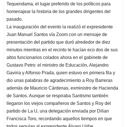
p
o
I
s
Tequendama, el lugar preferido de los políticos para
p
k
n
homenajear la historia de los grandes dirigentes del
pasado.
La inauguración del evento la realizó el expresidente
Juan Manuel Santos vía Zoom con un mensaje de
presentación del partido que duró alrededor de diez
minutos mientras en el recinto le hacían eco dos de sus
altos funcionarios colados ahora en el gabinete de
Gustavo Petro: el ministro de Educación, Alejandro
Gaviria y Alfonso Prada, quien estuvo en primera fila y
dio unas palabras de agradecimiento a Roy Barreras
además de Mauricio Cárdenas, exministro de Hacienda
de Santos. Aunque se respiraba Santismo también
llegaron los viejos compañeros de Santos y Roy del
partido de La U, una delegación enviada por Dilian
Francisca Toro, recordando aquellos tiempos en que
todos seguían al expresidente Álvaro Uribe.