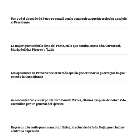
Por qué el abogado de Petro se reunió con la congresista que investigaba a su jefe,
el Presidente
La mujer que tumbó la lista del Pacto, en la que estaba María Fda. Carrascal,
María del Mar Pizarro y “Lalis
Los opositores de Petro no tuvieron más opción que criticar la puerta por la que
entró a la Casa Blanca
Así encontraron el cuerpo del cura Camilo Torres, 60 años después de haber sido
escondido por un general del Ejército
Regresar a la radio para comentar fútbol, la solución de Iván Mejía para luchar
contra la depresión