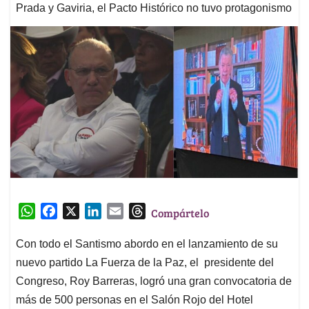
Prada y Gaviria, el Pacto Histórico no tuvo protagonismo
W
F
X
L
E
T
Compártelo
h
a
i
m
h
a
c
n
a
r
Con todo el Santismo abordo en el lanzamiento de su
t
e
k
i
e
nuevo partido La Fuerza de la Paz, el presidente del
s
b
e
l
a
Congreso, Roy Barreras, logró una gran convocatoria de
A
o
d
d
más de 500 personas en el Salón Rojo del Hotel