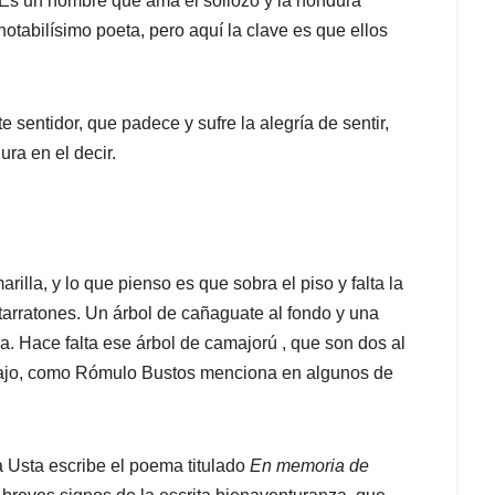
 Es un hombre que ama el sollozo y la hondura
notabilísimo poeta, pero aquí la clave es que ellos
entidor, que padece y sufre la alegría de sentir,
ura en el decir.
lla, y lo que pienso es que sobra el piso y falta la
tarratones. Un árbol de cañaguate al fondo y una
ra. Hace falta ese árbol de camajorú , que son dos al
abajo, como Rómulo Bustos menciona en algunos de
a Usta escribe el poema titulado
En memoria de