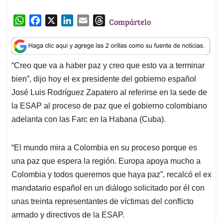
W
F
X
L
E
T
Compártelo
h
a
i
m
h
a
c
n
a
r
t
e
k
i
e
“Creo que va a haber paz y creo que esto va a terminar
s
b
e
l
a
bien”, dijo hoy el ex presidente del gobierno español
A
o
d
d
p
o
I
s
José Luis Rodríguez Zapatero al referirse en la sede de
p
k
n
la ESAP al proceso de paz que el gobierno colombiano
adelanta con las Farc en la Habana (Cuba).
“El mundo mira a Colombia en su proceso porque es
una paz que espera la región. Europa apoya mucho a
Colombia y todos queremos que haya paz”, recalcó el ex
mandatario español en un diálogo solicitado por él con
unas treinta representantes de víctimas del conflicto
armado y directivos de la ESAP.