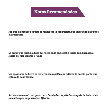
Notas Recomendadas
Por qué el abogado de Petro se reunió con la congresista que investigaba a su jefe,
el Presidente
La mujer que tumbó la lista del Pacto, en la que estaba María Fda. Carrascal,
María del Mar Pizarro y “Lalis
Los opositores de Petro no tuvieron más opción que criticar la puerta por la que
entró a la Casa Blanca
Así encontraron el cuerpo del cura Camilo Torres, 60 años después de haber sido
escondido por un general del Ejército