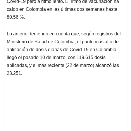
Covid-19 pero a ritmo lento. El ritmo de vacunación ha
A
o
d
d
p
o
I
s
caído en Colombia en las últimas dos semanas hasta
p
k
n
80,56 %.
Lo anterior teniendo en cuenta que, según registros del
Ministerio de Salud de Colombia, el punto más alto de
aplicación de dosis diarias de Covid-19 en Colombia
llegó el pasado 10 de marzo, con 119.615 dosis
aplicadas, y el más reciente (22 de marzo) alcanzó las
23.251.