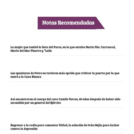
Notas Recomendadas
La mujer que tumbó la lista del Pacto, en la que estaba María Fda. Carrascal,
María del Mar Pizarro y “Lalis
Los opositores de Petro no tuvieron más opción que criticar la puerta por la que
entró a la Casa Blanca
Así encontraron el cuerpo del cura Camilo Torres, 60 años después de haber sido
escondido por un general del Ejército
Regresar a la radio para comentar fútbol, la solución de Iván Mejía para luchar
contra la depresión