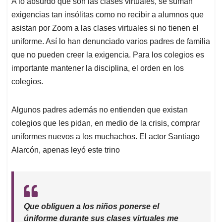
A lo absurdo que son las clases virtuales, se suman
s
b
e
l
a
exigencias tan insólitas como no recibir a alumnos que
A
o
d
d
p
o
I
s
asistan por Zoom a las clases virtuales si no tienen el
p
k
n
uniforme. Así lo han denunciado varios padres de familia
que no pueden creer la exigencia. Para los colegios es
importante mantener la disciplina, el orden en los
colegios.
Algunos padres además no entienden que existan
colegios que les pidan, en medio de la crisis, comprar
uniformes nuevos a los muchachos. El actor Santiago
Alarcón, apenas leyó este trino
Que obliguen a los niños ponerse el
úniforme durante sus clases virtuales me