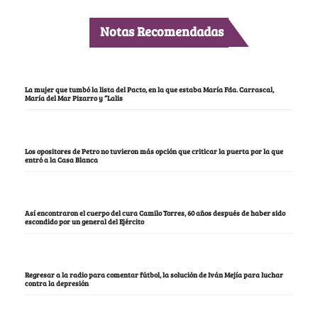
Notas Recomendadas
La mujer que tumbó la lista del Pacto, en la que estaba María Fda. Carrascal,
María del Mar Pizarro y “Lalis
Los opositores de Petro no tuvieron más opción que criticar la puerta por la que
entró a la Casa Blanca
Así encontraron el cuerpo del cura Camilo Torres, 60 años después de haber sido
escondido por un general del Ejército
Regresar a la radio para comentar fútbol, la solución de Iván Mejía para luchar
contra la depresión