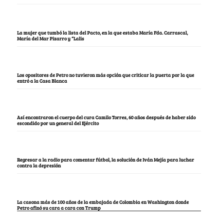
La mujer que tumbó la lista del Pacto, en la que estaba María Fda. Carrascal,
María del Mar Pizarro y “Lalis
Los opositores de Petro no tuvieron más opción que criticar la puerta por la que
entró a la Casa Blanca
Así encontraron el cuerpo del cura Camilo Torres, 60 años después de haber sido
escondido por un general del Ejército
Regresar a la radio para comentar fútbol, la solución de Iván Mejía para luchar
contra la depresión
La casona más de 100 años de la embajada de Colombia en Washington donde
Petro afinó su cara a cara con Trump