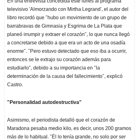
En una entrevista concedida este lunes al programa
s
b
e
l
a
televisivo 'Almorzando con Mirtha Legrand', el autor del
A
o
d
d
p
o
I
s
libro recordó que "hubo un movimiento de un grupo de
p
k
n
barrabravas de Gimnasia y Esgrima de La Plata que
planeó irrumpir y extraer el corazón", lo que nunca llegó
a concretarse debido a que era un acto de una osadía
enorme". "Pero estuvo detectado que eso iba a ocurrir,
entonces se le extrajo su corazón además para
estudiarlo", debido a su importancia en "la
determinación de la causa del fallecimiento", explicó
Castro.
"Personalidad autodestructiva"
Asimismo, el periodista detalló que el corazón de
Maradona pesaba medio kilo, es decir, unos 200 gramos
más de lo habitual. "Él lo tenía grande, no solo por ser