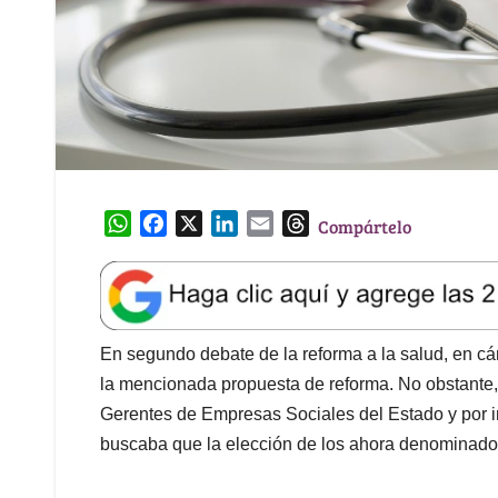
W
F
X
L
E
T
Compártelo
h
a
i
m
h
a
c
n
a
r
t
e
k
i
e
s
b
e
l
a
A
o
d
d
En segundo debate de la reforma a la salud, en cáma
p
o
I
s
la mencionada propuesta de reforma. No obstante,
p
k
n
Gerentes de Empresas Sociales del Estado y por im
buscaba que la elección de los ahora denominados