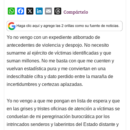
W
F
X
L
E
T
Compártelo
h
a
i
m
h
a
c
n
a
r
t
e
k
i
e
Yo no vengo con un expediente atiborrado de
s
b
e
l
a
antecedentes de violencia y despojo. No necesito
A
o
d
d
p
o
I
s
sumarme al ejército de víctimas identificadas y que
p
k
n
suman millones. No me basta con que me cuenten y
vuelvan estadística pura y me conviertan en una
indescifrable cifra y dato perdido entre la maraña de
incertidumbres y certezas aplazadas.
Yo no vengo a que me pongan en lista de espera y que
en las grises y tristes oficinas de atención a víctimas se
conduelan de mi peregrinación burocrática por los
intrincados senderos y laberintos del Estado distante y