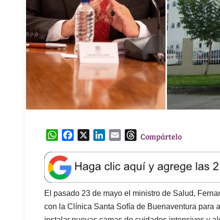
W
F
X
L
E
T
Compártelo
h
a
i
m
h
a
c
n
a
r
t
e
k
i
e
s
b
e
l
a
A
o
d
d
El pasado 23 de mayo el ministro de Salud, Ferna
p
o
I
s
con la Clínica Santa Sofía de Buenaventura para a
p
k
n
instalar nuevas camas de cuidados intensivos y al