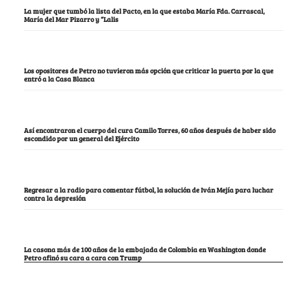
La mujer que tumbó la lista del Pacto, en la que estaba María Fda. Carrascal,
María del Mar Pizarro y “Lalis
Los opositores de Petro no tuvieron más opción que criticar la puerta por la que
entró a la Casa Blanca
Así encontraron el cuerpo del cura Camilo Torres, 60 años después de haber sido
escondido por un general del Ejército
Regresar a la radio para comentar fútbol, la solución de Iván Mejía para luchar
contra la depresión
La casona más de 100 años de la embajada de Colombia en Washington donde
Petro afinó su cara a cara con Trump