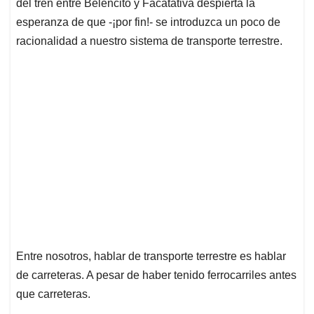
p
o
I
s
del tren entre Belencito y Facatativá despierta la
p
k
n
esperanza de que -¡por fin!- se introduzca un poco de
racionalidad a nuestro sistema de transporte terrestre.
Entre nosotros, hablar de transporte terrestre es hablar
de carreteras. A pesar de haber tenido ferrocarriles antes
que
carreteras.