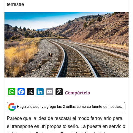
terrestre
W
F
X
L
E
T
Compártelo
h
a
i
m
h
a
c
n
a
r
t
e
k
i
e
Parece que la idea de rescatar el modo ferroviario para
s
b
e
l
a
el transporte es un propósito serio. La puesta en servicio
A
o
d
d