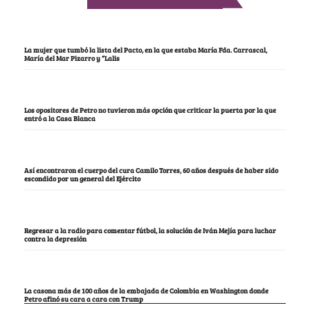
La mujer que tumbó la lista del Pacto, en la que estaba María Fda. Carrascal,
María del Mar Pizarro y “Lalis
Los opositores de Petro no tuvieron más opción que criticar la puerta por la que
entró a la Casa Blanca
Así encontraron el cuerpo del cura Camilo Torres, 60 años después de haber sido
escondido por un general del Ejército
Regresar a la radio para comentar fútbol, la solución de Iván Mejía para luchar
contra la depresión
La casona más de 100 años de la embajada de Colombia en Washington donde
Petro afinó su cara a cara con Trump