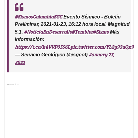
#SismosColombiaSGC
Evento Sísmico - Boletín
Preliminar, 2021-01-23, 16:12 hora local. Magnitud
#NoticiaEnDesarrollo
#Temblor
#Sismo
5.1.
Más
información:
https://t.co/h4VVP0556L
pic.twitter.com/YL2y93uQx9
January 23,
— Servicio Geológico (@sgcol)
2021
Anuncios.