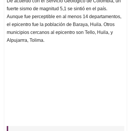
De acuerdo con el Servicio Geológico de Colombia, un
s
b
e
l
a
fuerte sismo de magnitud 5,1 se sintió en el país.
A
o
d
d
p
o
I
s
Aunque fue perceptible en al menos 14 departamentos,
p
k
n
el epicentro fue la población de Baraya, Huila. Otros
municipios cercanos al epicentro son Tello, Huila, y
Alpujarrra, Tolima.