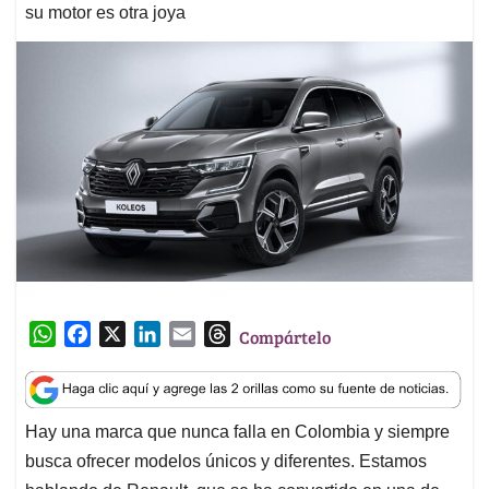
su motor es otra joya
W
F
X
L
E
T
Compártelo
h
a
i
m
h
a
c
n
a
r
t
e
k
i
e
Hay una marca que nunca falla en Colombia y siempre
s
b
e
l
a
busca ofrecer modelos únicos y diferentes. Estamos
A
o
d
d