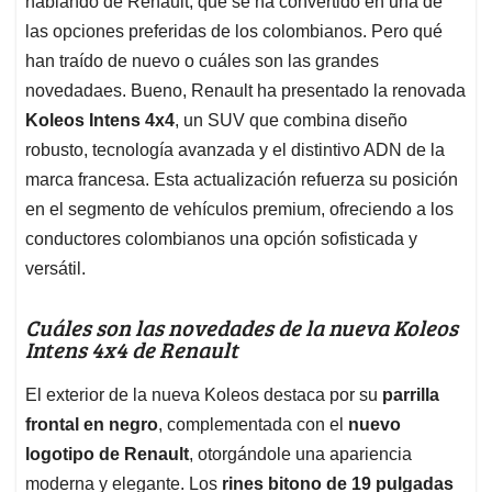
p
o
I
s
hablando de Renault, que se ha convertido en una de
p
k
n
las opciones preferidas de los colombianos. Pero qué
han traído de nuevo o cuáles son las grandes
novedadaes. Bueno, Renault ha presentado la renovada
Koleos Intens 4x4
, un SUV que combina diseño
robusto, tecnología avanzada y el distintivo ADN de la
marca francesa. Esta actualización refuerza su posición
en el segmento de vehículos premium, ofreciendo a los
conductores colombianos una opción sofisticada y
versátil.
Cuáles son las novedades de la nueva Koleos
Intens 4x4 de Renault
El exterior de la nueva Koleos destaca por su
parrilla
frontal en negro
, complementada con el
nuevo
logotipo de Renault
, otorgándole una apariencia
moderna y elegante. Los
rines bitono de 19 pulgadas