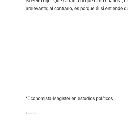
Si Petro dijo "Qué Ucrania ni qué ocho cuartos", 
irrelevante; al contrario, es porque él sí entiende 
*Economista-Magister en estudios políticos
Anuncios.