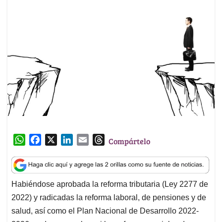
W
F
X
L
E
T
Compártelo
h
a
i
m
h
a
c
n
a
r
t
e
k
i
e
Habiéndose aprobada la reforma tributaria (Ley 2277 de
s
b
e
l
a
2022) y radicadas la reforma laboral, de pensiones y de
A
o
d
d
p
o
I
s
salud, así como el Plan Nacional de Desarrollo 2022-