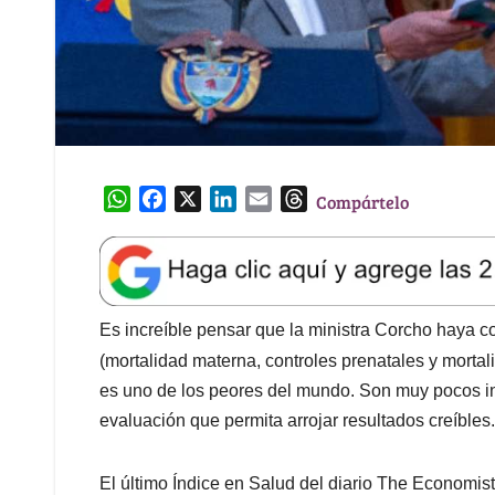
W
F
X
L
E
T
Compártelo
h
a
i
m
h
a
c
n
a
r
t
e
k
i
e
s
b
e
l
a
A
o
d
d
Es increíble pensar que la ministra Corcho haya co
p
o
I
s
(mortalidad materna, controles prenatales y mortal
p
k
n
es uno de los peores del mundo. Son muy pocos in
evaluación que permita arrojar resultados creíbles.
El último Índice en Salud del diario The Economist