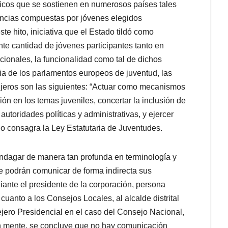
icos que se sostienen en numerosos países tales
ancias compuestas por jóvenes elegidos
e hito, iniciativa que el Estado tildó como
e cantidad de jóvenes participantes tanto en
acionales, la funcionalidad como tal de dichos
ia de los parlamentos europeos de juventud, las
sejeros son las siguientes: “Actuar como mecanismos
ión en los temas juveniles, concertar la inclusión de
utoridades políticas y administrativas, y ejercer
o lo consagra la Ley Estatutaria de Juventudes.
 indagar de manera tan profunda en terminología y
e podrán comunicar de forma indirecta sus
ante el presidente de la corporación, persona
uanto a los Consejos Locales, al alcalde distrital
sejero Presidencial en el caso del Consejo Nacional,
n mente, se concluye que no hay comunicación