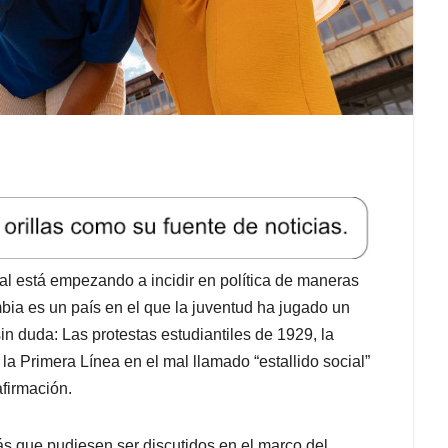
l está empezando a incidir en política de maneras
ia es un país en el que la juventud ha jugado un
 sin duda: Las protestas estudiantiles de 1929, la
a Primera Línea en el mal llamado “estallido social”
afirmación.
s que pudiesen ser discutidos en el marco del