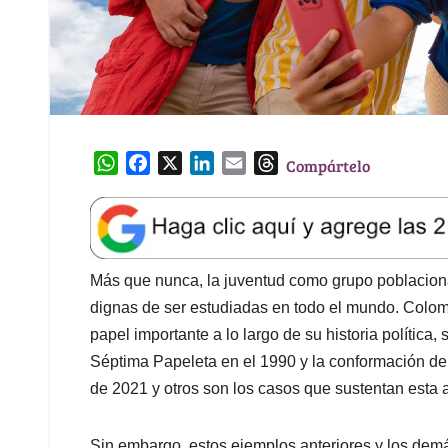
W
F
X
L
E
T
Compártelo
h
a
i
m
h
a
c
n
a
r
t
e
k
i
e
s
b
e
l
a
A
o
d
d
Más que nunca, la juventud como grupo poblaciona
p
o
I
s
dignas de ser estudiadas en todo el mundo. Colomb
p
k
n
papel importante a lo largo de su historia política,
Séptima Papeleta en el 1990 y la conformación de l
de 2021 y otros son los casos que sustentan esta 
Sin embargo, estos ejemplos anteriores y los demá