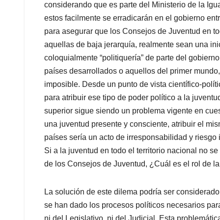
considerando que es parte del Ministerio de la Igu
estos facilmente se erradicarán en el gobierno en
para asegurar que los Consejos de Juventud en t
aquellas de baja jerarquía, realmente sean una in
coloquialmente “politiquería” de parte del gobiern
países desarrollados o aquellos del primer mundo,
imposible. Desde un punto de vista científico-polí
para atribuir ese tipo de poder político a la juvent
superior sigue siendo un problema vigente en cuest
una juventud presente y consciente, atribuir el mis
países sería un acto de irresponsabilidad y riesg
Si a la juventud en todo el territorio nacional no se
de los Consejos de Juventud, ¿Cuál es el rol de la 
La solución de este dilema podría ser considerad
se han dado los procesos políticos necesarios para
ni del Legislativo, ni del Judicial. Esta problemáti