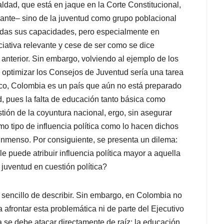
aldad, que está en jaque en la Corte Constitucional,
trante– sino de la juventud como grupo poblacional
odas sus capacidades, pero especialmente en
iciativa relevante y cese de ser como se dice
o anterior. Sin embargo, volviendo al ejemplo de los
 optimizar los Consejos de Juventud sería una tarea
tico, Colombia es un país que aún no está preparado
ud, pues la falta de educación tanto básica como
ión de la coyuntura nacional, ergo, sin asegurar
mo tipo de influencia política como lo hacen dichos
o inmenso. Por consiguiente, se presenta un dilema:
 le puede atribuir influencia política mayor a aquella
juventud en cuestión política?
o sencillo de describir. Sin embargo, en Colombia no
 afrontar esta problemática ni de parte del Ejecutivo
ca se debe atacar directamente de raíz: la educación.