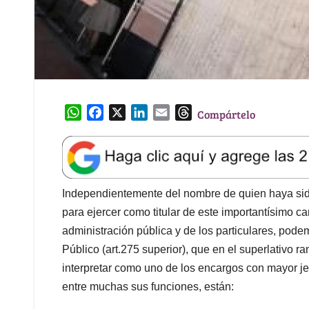
W
F
X
L
E
T
Compártelo
h
a
i
m
h
a
c
n
a
r
t
e
k
i
e
s
b
e
l
a
A
o
d
d
Independientemente del nombre de quien haya sid
p
o
I
s
para ejercer como titular de este importantísimo car
p
k
n
administración pública y de los particulares, pode
Público (art.275 superior), que en el superlativo r
interpretar como uno de los encargos con mayor je
entre muchas sus funciones, están: