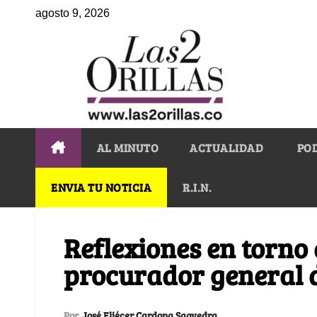
agosto 9, 2026
AL MINUTO
ACTUALIDAD
PO
ENVIA TU NOTICIA
R.I.N.
Reflexiones en torno 
procurador general d
Por
José Eliécer Cardona Saavedra