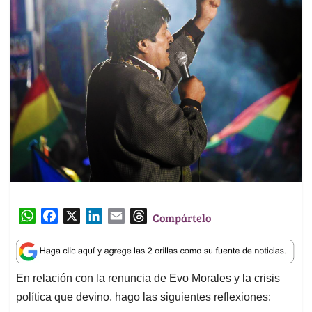
W
F
X
L
E
T
Compártelo
h
a
i
m
h
a
c
n
a
r
t
e
k
i
e
En relación con la renuncia de Evo Morales y la crisis
s
b
e
l
a
política que devino, hago las siguientes reflexiones:
A
o
d
d