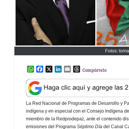
Fotos: toma
W
F
X
L
E
T
Compártelo
h
a
i
m
h
a
c
n
a
r
t
e
k
i
e
s
b
e
l
a
A
o
d
d
La Red Nacional de Programas de Desarrollo y Pa
p
o
I
s
indígena y en especial con el Consejo Indígena de
p
k
n
miembro de la Redprodepaz, ante el contenido dis
emisiones del Programa
Séptimo Día
del Canal Ca