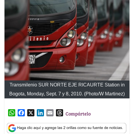
Transmilenio SUR NORTE EJE RICAURTE Station in
Bogota, Monday, Sept. 7 y 8, 2010. (Photo/W Martinez)
W
F
X
L
E
T
Compártelo
h
a
i
m
h
a
c
n
a
r