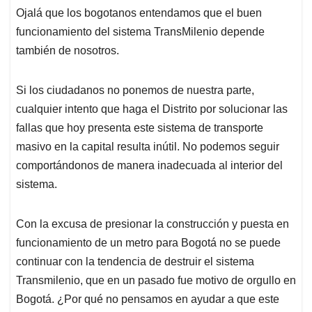
t
e
k
i
e
Ojalá que los bogotanos entendamos que el buen
s
b
e
l
a
funcionamiento del sistema TransMilenio depende
A
o
d
d
p
o
I
s
también de nosotros.
p
k
n
Si los ciudadanos no ponemos de nuestra parte,
cualquier intento que haga el Distrito por solucionar las
fallas que hoy presenta este sistema de transporte
masivo en la capital resulta inútil. No podemos seguir
comportándonos de manera inadecuada al interior del
sistema.
Con la excusa de presionar la construcción y puesta en
funcionamiento de un metro para Bogotá no se puede
continuar con la tendencia de destruir el sistema
Transmilenio, que en un pasado fue motivo de orgullo en
Bogotá. ¿Por qué no pensamos en ayudar a que este