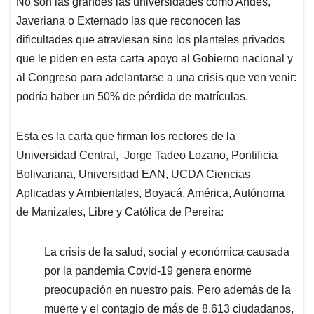
No son las grandes las universidades como Andes,
s
b
e
l
a
Javeriana o Externado las que reconocen las
A
o
d
d
p
o
I
s
dificultades que atraviesan sino los planteles privados
p
k
n
que le piden en esta carta apoyo al Gobierno nacional y
al Congreso para adelantarse a una crisis que ven venir:
podría haber un 50% de pérdida de matrículas.
Esta es la carta que firman los rectores de la
Universidad Central, Jorge Tadeo Lozano, Pontificia
Bolivariana, Universidad EAN, UCDA Ciencias
Aplicadas y Ambientales, Boyacá, América, Autónoma
de Manizales, Libre y Católica de Pereira:
La crisis de la salud, social y económica causada
por la pandemia Covid-19 genera enorme
preocupación en nuestro país. Pero además de la
muerte y el contagio de más de 8.613 ciudadanos,