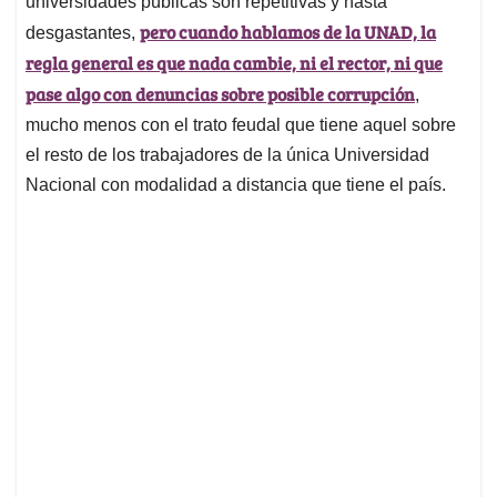
universidades públicas son repetitivas y hasta
A
o
d
d
p
o
I
s
pero cuando hablamos de la UNAD, la
desgastantes,
p
k
n
regla general es que nada cambie, ni el rector, ni que
pase algo con denuncias sobre posible corrupción
,
mucho menos con el trato feudal que tiene aquel sobre
el resto de los trabajadores de la única Universidad
Nacional con modalidad a distancia que tiene el país.