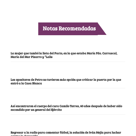
Notas Recomendadas
La mujer que tumbó la lista del Pacto, en la que estaba María Fda. Carrascal,
María del Mar Pizarro y “Lalis
Los opositores de Petro no tuvieron más opción que criticar la puerta por la que
entró a la Casa Blanca
Así encontraron el cuerpo del cura Camilo Torres, 60 años después de haber sido
escondido por un general del Ejército
Regresar a la radio para comentar fútbol, la solución de Iván Mejía para luchar
contra la depresión