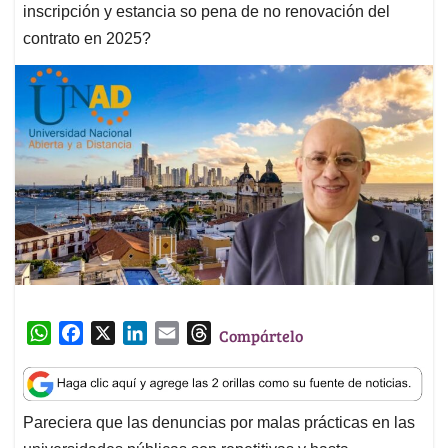
inscripción y estancia so pena de no renovación del
contrato en 2025?
W
F
X
L
E
T
Compártelo
h
a
i
m
h
a
c
n
a
r
t
e
k
i
e
Pareciera que las denuncias por malas prácticas en las
s
b
e
l
a