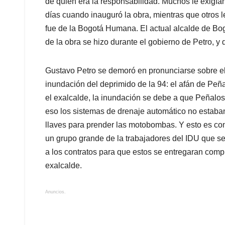
p
o
I
s
de quién era la responsabilidad. Muchos le exigía
p
k
n
días cuando inauguró la obra, mientras que otros l
fue de la Bogotá Humana. El actual alcalde de Bog
de la obra se hizo durante el gobierno de Petro, y 
Gustavo Petro se demoró en pronunciarse sobre el 
inundación del deprimido de la 94: el afán de Peñ
el exalcalde, la inundación se debe a que Peñalosa
eso los sistemas de drenaje automático no estaba
llaves para prender las motobombas. Y esto es co
un grupo grande de la trabajadores del IDU que s
a los contratos para que estos se entregaran compl
exalcalde.
Anuncios.